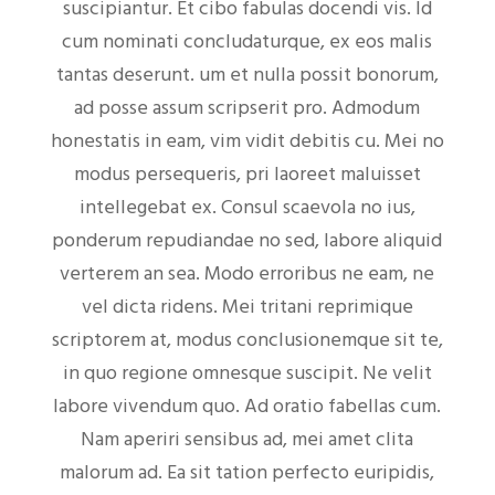
suscipiantur. Et cibo fabulas docendi vis. Id
cum nominati concludaturque, ex eos malis
tantas deserunt. um et nulla possit bonorum,
ad posse assum scripserit pro. Admodum
honestatis in eam, vim vidit debitis cu. Mei no
modus persequeris, pri laoreet maluisset
intellegebat ex. Consul scaevola no ius,
ponderum repudiandae no sed, labore aliquid
verterem an sea. Modo erroribus ne eam, ne
vel dicta ridens. Mei tritani reprimique
scriptorem at, modus conclusionemque sit te,
in quo regione omnesque suscipit. Ne velit
labore vivendum quo. Ad oratio fabellas cum.
Nam aperiri sensibus ad, mei amet clita
malorum ad. Ea sit tation perfecto euripidis,