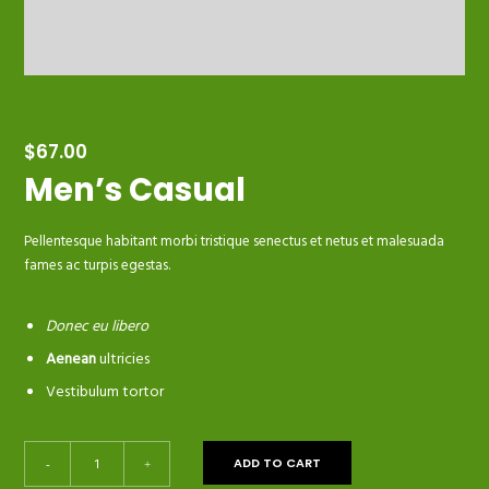
$
67.00
Men’s Casual
Pellentesque habitant morbi tristique senectus et netus et malesuada
fames ac turpis egestas.
Donec eu libero
Aenean
ultricies
Vestibulum tortor
Men's
ADD TO CART
-
+
Casual