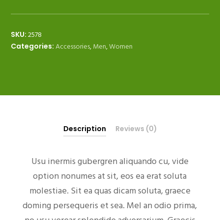
quantity
2578
SKU:
Accessories
,
Men
,
Women
Categories:
Description
Reviews (0)
Usu inermis gubergren aliquando cu, vide
option nonumes at sit, eos ea erat soluta
molestiae. Sit ea quas dicam soluta, graece
doming persequeris et sea. Mel an odio prima,