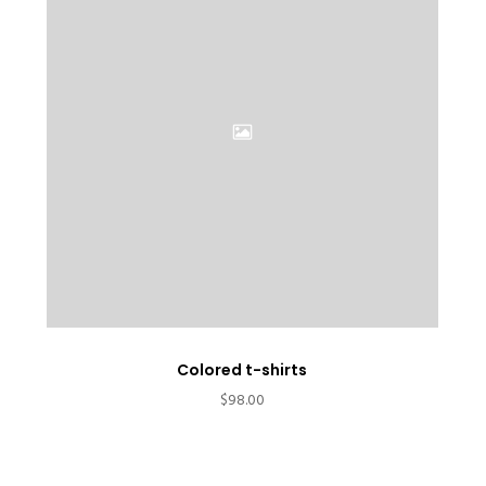
Colored t-shirts
$
98.00