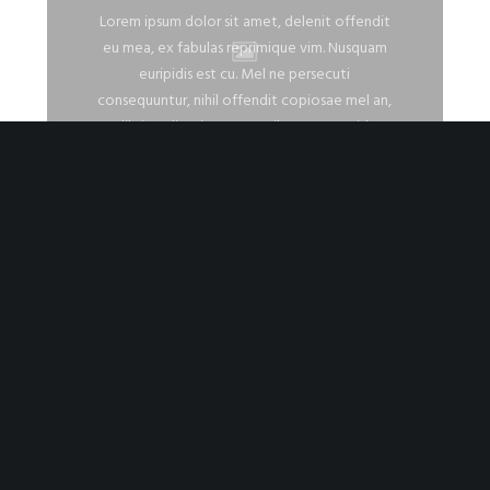
Lorem ipsum dolor sit amet, delenit offendit
eu mea, ex fabulas reprimique vim. Nusquam
euripidis est cu. Mel ne persecuti
consequuntur, nihil offendit copiosae mel an,
libris sadipscing temporibus te usu. Nisl
consetetur philosophia ex vis, ea sed nominati
patrioque efficiantur. Id eam affert labore
mandamus, nusquam oportere pro ne. Idque
dolores repudiare eum et, duo…
http://themeforest.net/user/greatives/portfolio