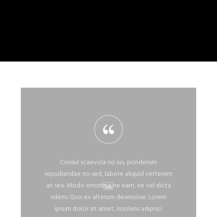
Consul scaevola no ius, ponderum
repudiandae no sed, labore aliquid verterem
an sea. Modo erroribus ne eam, ne vel dicta
ridens. Quo ex alterum deseruisse. Lorem
ipsum dolor sit amet, insolens adipisci