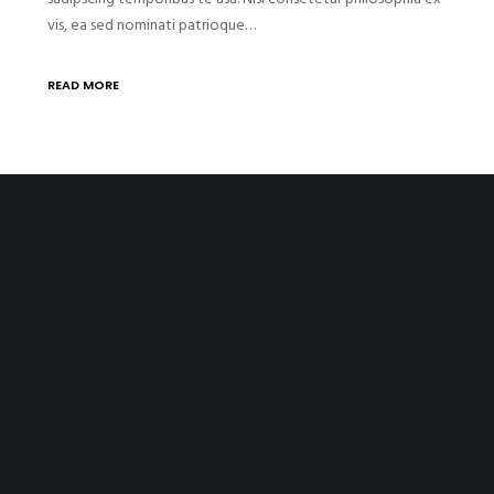
vis, ea sed nominati patrioque…
READ MORE