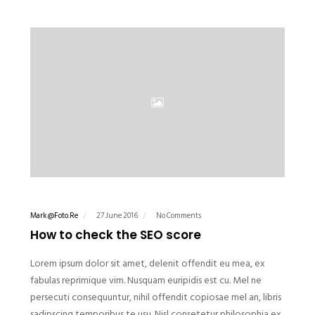
Mark@foto.re
27 June 2016
No Comments
How to check the SEO score
Lorem ipsum dolor sit amet, delenit offendit eu mea, ex
fabulas reprimique vim. Nusquam euripidis est cu. Mel ne
persecuti consequuntur, nihil offendit copiosae mel an, libris
sadipscing temporibus te usu. Nisl consetetur philosophia ex